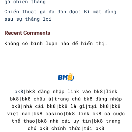
gà chiến thắng
Chiến thuật gà đá đòn độc: Bí mật đằng
sau sự thắng lợi
Recent Comments
Không có bình luận nào để hiển thị.
bk8
|bk8 đăng nhập|link vào bk8|link
bk8|bk8 châu á|trang chủ bk8|đăng nhập
bk8|nhà cái bk8|bk8 là gì|tại bk8|bk8
việt nam|bk8 casino|bk8 link|bk8 cá cược
thể thao|bk8 nhà cái uy tín|bk8 trang
chủ|bk8 chính thức|tải bk8