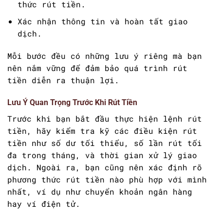
thức rút tiền.
Xác nhận thông tin và hoàn tất giao
dịch.
Mỗi bước đều có những lưu ý riêng mà bạn
nên nắm vững để đảm bảo quá trình rút
tiền diễn ra thuận lợi.
Lưu Ý Quan Trọng Trước Khi Rút Tiền
Trước khi bạn bắt đầu thực hiện lệnh rút
tiền, hãy kiểm tra kỹ các điều kiện rút
tiền như số dư tối thiểu, số lần rút tối
đa trong tháng, và thời gian xử lý giao
dịch. Ngoài ra, bạn cũng nên xác định rõ
phương thức rút tiền nào phù hợp với mình
nhất, ví dụ như chuyển khoản ngân hàng
hay ví điện tử.