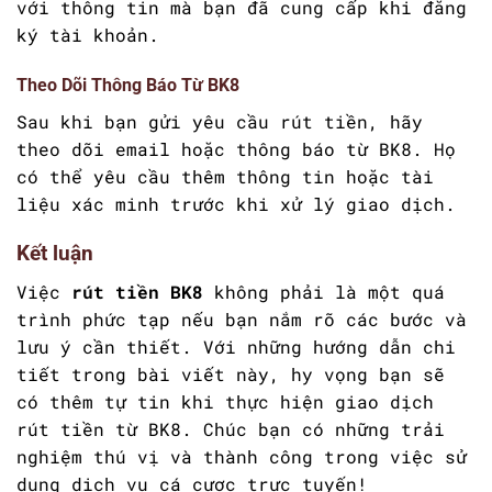
với thông tin mà bạn đã cung cấp khi đăng
ký tài khoản.
Theo Dõi Thông Báo Từ BK8
Sau khi bạn gửi yêu cầu rút tiền, hãy
theo dõi email hoặc thông báo từ BK8. Họ
có thể yêu cầu thêm thông tin hoặc tài
liệu xác minh trước khi xử lý giao dịch.
Kết luận
Việc
rút tiền BK8
không phải là một quá
trình phức tạp nếu bạn nắm rõ các bước và
lưu ý cần thiết. Với những hướng dẫn chi
tiết trong bài viết này, hy vọng bạn sẽ
có thêm tự tin khi thực hiện giao dịch
rút tiền từ BK8. Chúc bạn có những trải
nghiệm thú vị và thành công trong việc sử
dụng dịch vụ cá cược trực tuyến!