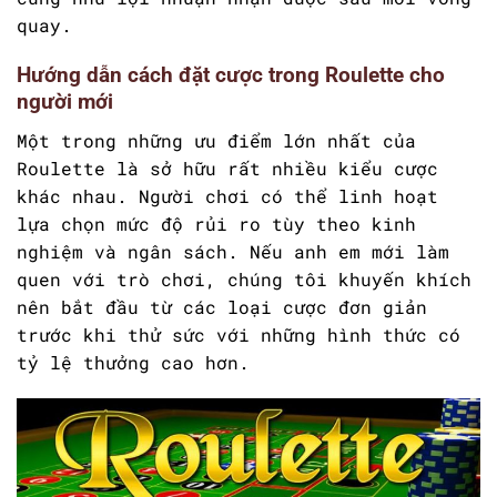
quay.
Hướng dẫn cách đặt cược trong Roulette cho
người mới
Một trong những ưu điểm lớn nhất của
Roulette là sở hữu rất nhiều kiểu cược
khác nhau. Người chơi có thể linh hoạt
lựa chọn mức độ rủi ro tùy theo kinh
nghiệm và ngân sách. Nếu anh em mới làm
quen với trò chơi, chúng tôi khuyến khích
nên bắt đầu từ các loại cược đơn giản
trước khi thử sức với những hình thức có
tỷ lệ thưởng cao hơn.