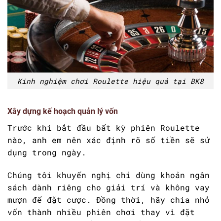
Kinh nghiệm chơi Roulette hiệu quả tại BK8
Xây dựng kế hoạch quản lý vốn
Trước khi bắt đầu bất kỳ phiên Roulette
nào, anh em nên xác định rõ số tiền sẽ sử
dụng trong ngày.
Chúng tôi khuyến nghị chỉ dùng khoản ngân
sách dành riêng cho giải trí và không vay
mượn để đặt cược. Đồng thời, hãy chia nhỏ
vốn thành nhiều phiên chơi thay vì đặt