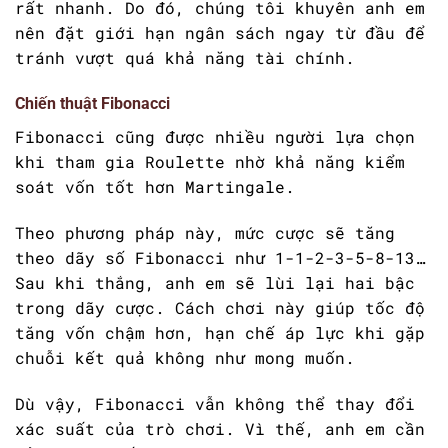
rất nhanh. Do đó, chúng tôi khuyên anh em
nên đặt giới hạn ngân sách ngay từ đầu để
tránh vượt quá khả năng tài chính.
Chiến thuật Fibonacci
Fibonacci cũng được nhiều người lựa chọn
khi tham gia Roulette nhờ khả năng kiểm
soát vốn tốt hơn Martingale.
Theo phương pháp này, mức cược sẽ tăng
theo dãy số Fibonacci như 1-1-2-3-5-8-13…
Sau khi thắng, anh em sẽ lùi lại hai bậc
trong dãy cược. Cách chơi này giúp tốc độ
tăng vốn chậm hơn, hạn chế áp lực khi gặp
chuỗi kết quả không như mong muốn.
Dù vậy, Fibonacci vẫn không thể thay đổi
xác suất của trò chơi. Vì thế, anh em cần