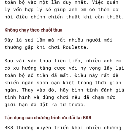
toàn bộ vào một lần duy nhất. Việc quản
lý vốn hợp lý sẽ giúp anh em có thêm cơ
hội điều chỉnh chiến thuật khi cần thiết.
Không chạy theo chuỗi thua
Đây là sai lầm mà rất nhiều người mới
thường gặp khi chơi Roulette.
Sau vài ván thua liên tiếp, nhiều anh em
có xu hướng tăng cược với hy vọng lấy lại
toàn bộ số tiền đã mất. Điều này rất dễ
khiến ngân sách cạn kiệt trong thời gian
ngắn. Thay vào đó, hãy bình tĩnh đánh giá
tình hình và dừng chơi nếu đã chạm mức
giới hạn đã đặt ra từ trước.
Tận dụng các chương trình ưu đãi tại BK8
BK8 thường xuyên triển khai nhiều chương