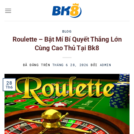
Chuyển
đến
nội
dung
BLOG
Roulette – Bật Mí Bí Quyết Thắng Lớn
Cùng Cao Thủ Tại Bk8
ĐÃ ĐĂNG TRÊN
THÁNG 6 28, 2026
BỞI
ADMIN
28
Th6