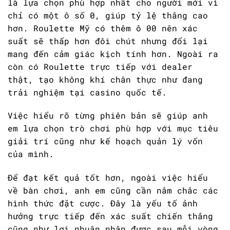
là lựa chọn phù hợp nhất cho người mới vì
chỉ có một ô số 0, giúp tỷ lệ thắng cao
hơn. Roulette Mỹ có thêm ô 00 nên xác
suất sẽ thấp hơn đôi chút nhưng đổi lại
mang đến cảm giác kịch tính hơn. Ngoài ra
còn có Roulette trực tiếp với dealer
thật, tạo không khí chân thực như đang
trải nghiệm tại casino quốc tế.
Việc hiểu rõ từng phiên bản sẽ giúp anh
em lựa chọn trò chơi phù hợp với mục tiêu
giải trí cũng như kế hoạch quản lý vốn
của mình.
Để đạt kết quả tốt hơn, ngoài việc hiểu
về bàn chơi, anh em cũng cần nắm chắc các
hình thức đặt cược. Đây là yếu tố ảnh
hưởng trực tiếp đến xác suất chiến thắng
cũng như lợi nhuận nhận được sau mỗi vòng