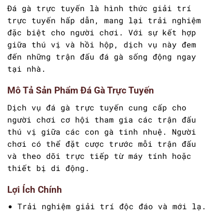
Đá gà trực tuyến là hình thức giải trí
trực tuyến hấp dẫn, mang lại trải nghiệm
đặc biệt cho người chơi. Với sự kết hợp
giữa thú vị và hồi hộp, dịch vụ này đem
đến những trận đấu đá gà sống động ngay
tại nhà.
Mô Tả Sản Phẩm Đá Gà Trực Tuyến
Dịch vụ đá gà trực tuyến cung cấp cho
người chơi cơ hội tham gia các trận đấu
thú vị giữa các con gà tinh nhuệ. Người
chơi có thể đặt cược trước mỗi trận đấu
và theo dõi trực tiếp từ máy tính hoặc
thiết bị di động.
Lợi Ích Chính
Trải nghiệm giải trí độc đáo và mới lạ.