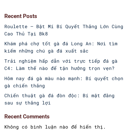
Recent Posts
Roulette – Bật Mí Bí Quyết Thắng Lớn Cùng
Cao Thủ Tại Bk8
Khám phá chợ tốt gà đá Long An: Nơi tìm
kiếm những chú gà đá xuất sắc
Trải nghiệm hấp dẫn với trực tiếp đá gà
C4: Làm thế nào để tận hưởng trọn vẹn?
Hôm nay đá gà màu nào mạnh: Bí quyết chọn
gà chiến thắng
Chiến thuật gà đá đòn độc: Bí mật đằng
sau sự thắng lợi
Recent Comments
Không có bình luận nào để hiển thị.