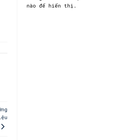
nào để hiển thị.
ững
iệu