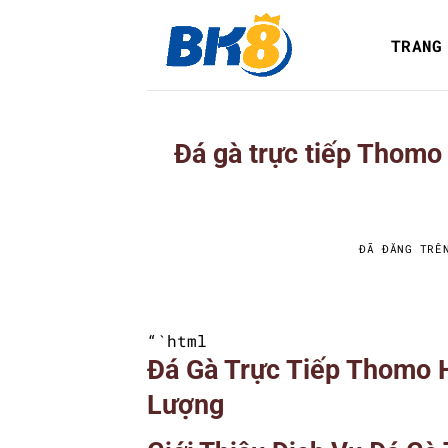
Chuyển
đến
TRANG
nội
dung
Đá gà trực tiếp Thomo
ĐÃ ĐĂNG TR
“`html
Đá Gà Trực Tiếp Thomo 
Lượng